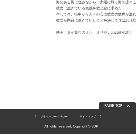
海のある街に住みながら、太陽に輝く海で泳ぐ
彼女は生きている実感を歌と恋に求めた・・・
そして今、街中から人々の心に彼女の歌声が溢
彼女が懸命に生きていたことを決して僕は忘れ
映画「タイヨウのうた」オリジナル恋愛小説！
プライバシーポリシー
サイトマップ
All rights reserved. Copyright © SDP