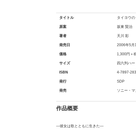
タイトル
タイヨウの
原案
坂東 賢治
著者
天川 彩
発売日
2006年5月
価格
1,300円＋
サイズ
四六判ハー
ISBN
4-7897-28
発行
SDP
発売
ソニー・マ
作品概要
―彼女は歌とともに生きた―